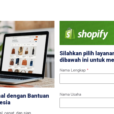
Silahkan pilih layan
dibawah ini untuk 
Nama Lengkap
*
Nama Usaha
nal dengan Bantuan
esia
l, cepat, dan siap