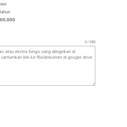
asi
tahun
900,000
0 / 180