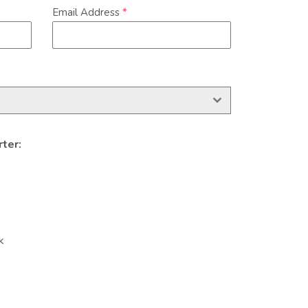
Email Address
*
rter:
k