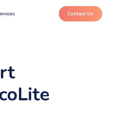
ervices
Contact Us
rt
coLite