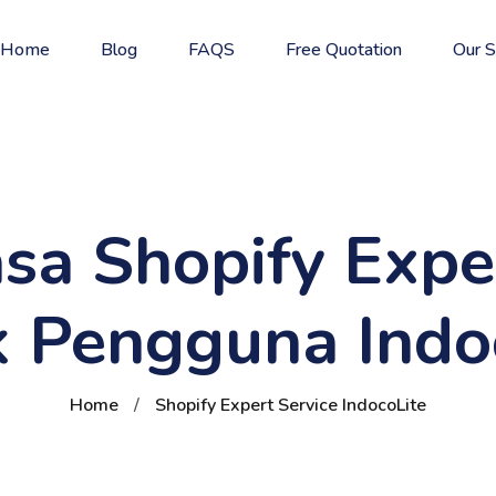
Home
Blog
FAQS
Free Quotation
Our S
asa Shopify Expe
 Pengguna Indo
Home
/
Shopify Expert Service IndocoLite